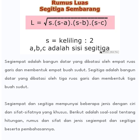
Segiempat adalah bangun datar yang dibatasi oleh empat ruas
garis dan membentuk empat buah sudut. Segitiga adalah bangun
datar yang dibatasi oleh tiga ruas garis dan membentuk tiga
buah sudut.
Segiempat dan segitiga mempunyai beberapa jenis dengan ciri
dan sifat-sifatnya yang khusus. Berikut adalah soal-soal tentang
hitungan, rumus dan sifat dan jenis segiempat dan segitiga
beserta pembahasannya.