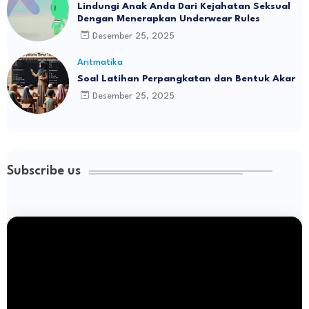
Lindungi Anak Anda Dari Kejahatan Seksual
Dengan Menerapkan Underwear Rules
Desember 25, 2025
Aritmatika
Soal Latihan Perpangkatan dan Bentuk Akar
Desember 25, 2025
Subscribe us