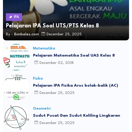
IPA
Pelajaran IPA Soal UTS/PTS Kelas 8
By -
Bimbeles.com
Desember 25, 2025
Matematika
Pelajaran Matematika Soal UAS Kelas 8
Desember 02, 2018
Fisika
Pelajaran IPA Fisika Arus bolak-balik (AC)
Desember 25, 2025
Geometri
Sudut Pusat Dan Sudut Keliling Lingkaran
Desember 25, 2025