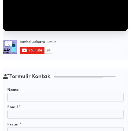
Formulir Kontak
Nama
Email
*
Pesan
*