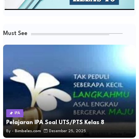
Must See
IPA
Pelajaran IPA Soal UTS/PTS Kelas 8
By -
Bimbeles.com
Desember 25, 2025