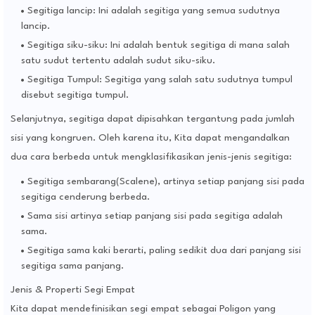
Segitiga lancip: Ini adalah segitiga yang semua sudutnya
lancip.
Segitiga siku-siku: Ini adalah bentuk segitiga di mana salah
satu sudut tertentu adalah sudut siku-siku.
Segitiga Tumpul: Segitiga yang salah satu sudutnya tumpul
disebut segitiga tumpul.
Selanjutnya, segitiga dapat dipisahkan tergantung pada jumlah
sisi yang kongruen. Oleh karena itu, Kita dapat mengandalkan
dua cara berbeda untuk mengklasifikasikan jenis-jenis segitiga:
Segitiga sembarang(Scalene), artinya setiap panjang sisi pada
segitiga cenderung berbeda.
Sama sisi artinya setiap panjang sisi pada segitiga adalah
sama.
Segitiga sama kaki berarti, paling sedikit dua dari panjang sisi
segitiga sama panjang.
Jenis & Properti Segi Empat
Kita dapat mendefinisikan segi empat sebagai Poligon yang