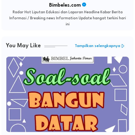
Bimbeles.com
Radar Hot Liputan Edukasi dan Laporan Headline Kabar Berita
Informasi / Breaking news Information Update hangat terkini hari
ini
You May Like
Tampilkan selengkapnya