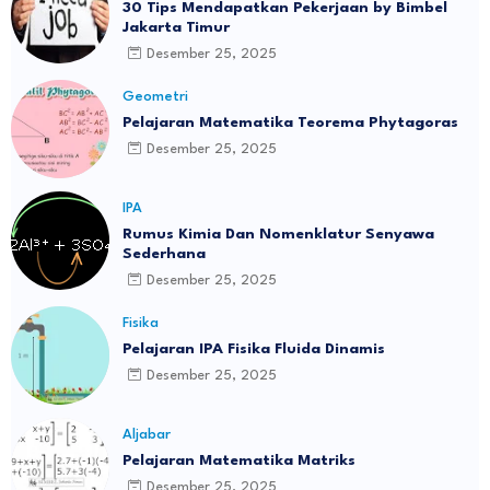
30 Tips Mendapatkan Pekerjaan by Bimbel
Jakarta Timur
Desember 25, 2025
Geometri
Pelajaran Matematika Teorema Phytagoras
Desember 25, 2025
IPA
Rumus Kimia Dan Nomenklatur Senyawa
Sederhana
Desember 25, 2025
Fisika
Pelajaran IPA Fisika Fluida Dinamis
Desember 25, 2025
Aljabar
Pelajaran Matematika Matriks
Desember 25, 2025