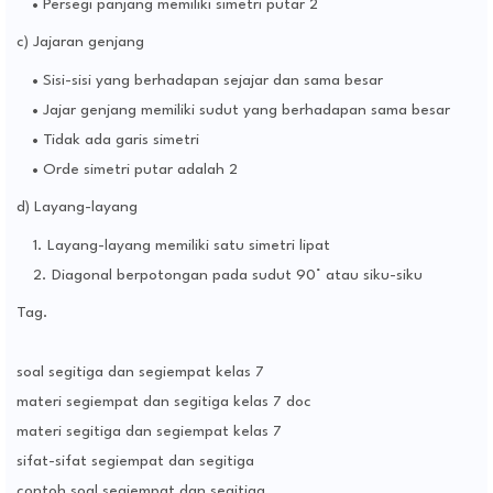
Persegi panjang memiliki simetri putar 2
c) Jajaran genjang
Sisi-sisi yang berhadapan sejajar dan sama besar
Jajar genjang memiliki sudut yang berhadapan sama besar
Tidak ada garis simetri
Orde simetri putar adalah 2
d) Layang-layang
Layang-layang memiliki satu simetri lipat
Diagonal berpotongan pada sudut 90° atau siku-siku
Tag.
soal segitiga dan segiempat kelas 7
materi segiempat dan segitiga kelas 7 doc
materi segitiga dan segiempat kelas 7
sifat-sifat segiempat dan segitiga
contoh soal segiempat dan segitiga