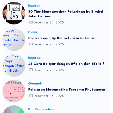
Inspirasi
30 Tips Mendapatkan Pekerjaan by Bimbel
Jakarta Timur
Desember 25, 2025
Islami
Dosa Jariyah By Bimbel Jakarta timur
Desember 25, 2025
Inspirasi
25 Cara Belajar dengan Efisien dan Efektif
Desember 25, 2025
Geometri
Pelajaran Matematika Teorema Phytagoras
Desember 25, 2025
Ilmu Pengetahuan