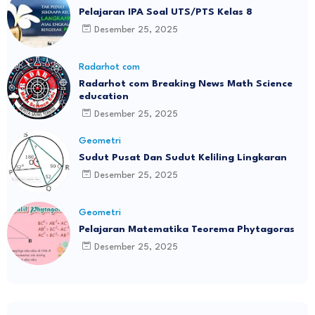
Pelajaran IPA Soal UTS/PTS Kelas 8
Desember 25, 2025
Radarhot com
Radarhot com Breaking News Math Science
education
Desember 25, 2025
Geometri
Sudut Pusat Dan Sudut Keliling Lingkaran
Desember 25, 2025
Geometri
Pelajaran Matematika Teorema Phytagoras
Desember 25, 2025