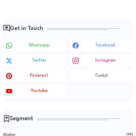
Get in Touch
Whatsapp
Facebook
Twitter
Instagram
Pinterest
Tumblr
Youtube
Segment
Aljabar
(26)