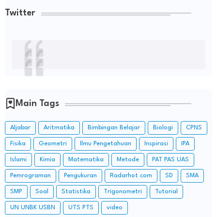
Twitter
Main Tags
Aljabar
Aritmatika
Bimbingan Belajar
Biologi
CPNS
Fisika
Geometri
Ilmu Pengetahuan
Inspirasi
IPA
Islami
Kimia
Matematika
Metode
PAT PAS UAS
Pemrograman
Pengukuran
Radarhot com
SD
SMA
SMP
Soal
Statistika
Trigonometri
Tutorial
UN UNBK USBN
UTS PTS
video