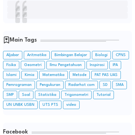
Main Tags
Aljabar
Aritmatika
Bimbingan Belajar
Biologi
CPNS
Fisika
Geometri
Ilmu Pengetahuan
Inspirasi
IPA
Islami
Kimia
Matematika
Metode
PAT PAS UAS
Pemrograman
Pengukuran
Radarhot com
SD
SMA
SMP
Soal
Statistika
Trigonometri
Tutorial
UN UNBK USBN
UTS PTS
video
Facebook