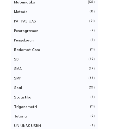
Matematika
(133)
Metode
(15)
PAT PAS UAS
(21)
Pemrograman
(7)
Pengukuran
(7)
Radarhot Com
(11)
SD
(49)
SMA
(57)
SMP
(68)
Soal
(25)
Statistika
(4)
Trigonometri
(11)
Tutorial
(9)
UN UNBK USBN
(4)