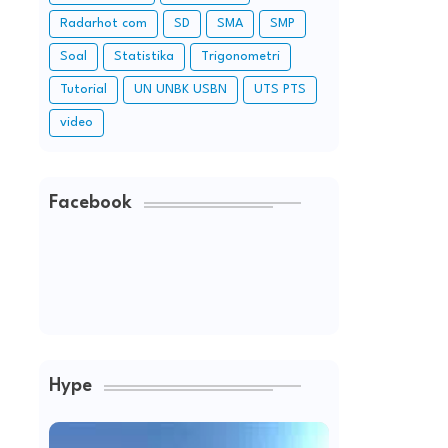
Radarhot com
SD
SMA
SMP
Soal
Statistika
Trigonometri
Tutorial
UN UNBK USBN
UTS PTS
video
Facebook
Hype