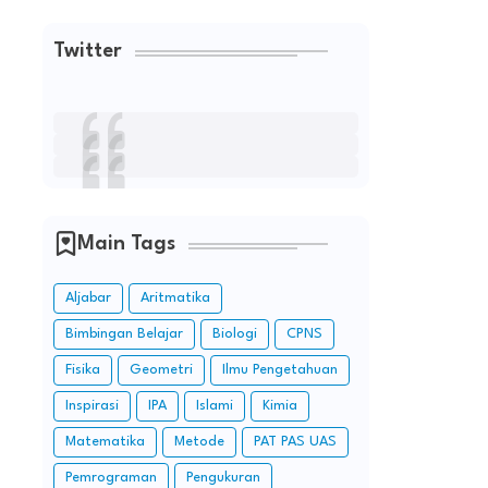
Twitter
Main Tags
Aljabar
Aritmatika
Bimbingan Belajar
Biologi
CPNS
Fisika
Geometri
Ilmu Pengetahuan
Inspirasi
IPA
Islami
Kimia
Matematika
Metode
PAT PAS UAS
Pemrograman
Pengukuran