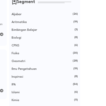
Segment
Aljabar
(26)
Aritmatika
(19)
an
Bimbingan Belajar
(3)
Biologi
(8)
CPNS
(6)
Fisika
(30)
Geometri
(28)
Ilmu Pengetahuan
(19)
Inspirasi
(8)
IPA
(54)
Islami
(6)
Kimia
(11)