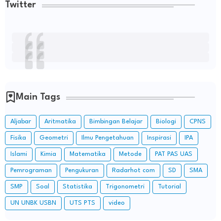
Twitter
Main Tags
Aljabar
Aritmatika
Bimbingan Belajar
Biologi
CPNS
Fisika
Geometri
Ilmu Pengetahuan
Inspirasi
IPA
Islami
Kimia
Matematika
Metode
PAT PAS UAS
Pemrograman
Pengukuran
Radarhot com
SD
SMA
SMP
Soal
Statistika
Trigonometri
Tutorial
UN UNBK USBN
UTS PTS
video