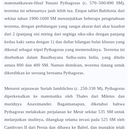
matematikawan-filsuf Yunani Pythagoras (c. 570–500/490 SM),
teorema ini sebenarnya jauh lebih tua. Empat tablet Babilonia dari
sekitar tahun 1900-1600 SM menunjukkan beberapa pengetahuan
teorema, dengan perhitungan yang sangat akurat dari akar kuadrat
dari 2 (panjang sisi miring dari segitiga siku-siku dengan panjang
kedua kaki sama dengan 1) dan daftar bilangan bulat khusus yang
dikenal sebagai tripel Pythagoras yang memenuhinya. Teorema ini
disebutkan dalam Baudhayana Sulba-sutra India, yang ditulis
antara 800 dan 400 SM. Namun demikian, teorema datang untuk
dikreditkan ke seorang bernama Pythagoras.
Menurut sejarawan Suriah Iamblichus (c. 250-330 M), Pythagoras
diperkenalkan ke matematika oleh Thales dari Miletus dan
muridnya Anaximander. Bagaimanapun, diketahui bahwa
Pythagoras melakukan perjalanan ke Mesir sekitar 535 SM untuk
melanjutkan studinya, ditangkap selama invasi pada 525 SM oleh
Cambyses II dari Persia dan dibawa ke Babel, dan mungkin telah