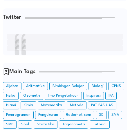
Twitter
Main Tags
Aljabar
Aritmatika
Bimbingan Belajar
Biologi
CPNS
Fisika
Geometri
Ilmu Pengetahuan
Inspirasi
IPA
Islami
Kimia
Matematika
Metode
PAT PAS UAS
Pemrograman
Pengukuran
Radarhot com
SD
SMA
SMP
Soal
Statistika
Trigonometri
Tutorial