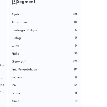
Segment
Aljabar
(26)
Aritmatika
(19)
Bimbingan Belajar
(3)
Biologi
(8)
CPNS
(6)
Fisika
(30)
Geometri
(28)
tar
Ilmu Pengetahuan
(19)
Inspirasi
(8)
ng,
ita
IPA
(54)
ung
Islami
(6)
Kimia
(11)