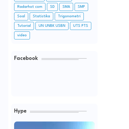
Radarhot com
SD
SMA
SMP
Soal
Statistika
Trigonometri
Tutorial
UN UNBK USBN
UTS PTS
video
Facebook
Hype