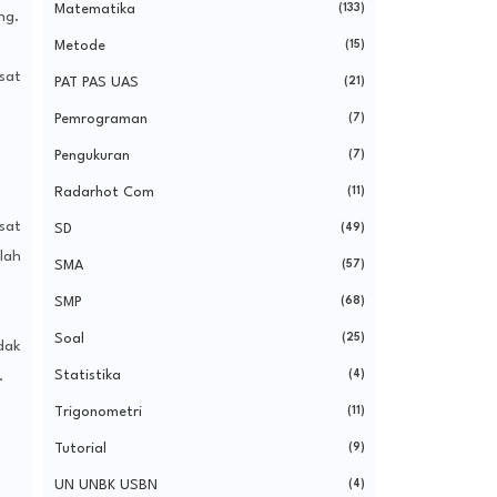
Matematika
(133)
ng.
Metode
(15)
sat
PAT PAS UAS
(21)
Pemrograman
(7)
Pengukuran
(7)
Radarhot Com
(11)
sat
SD
(49)
lah
SMA
(57)
SMP
(68)
Soal
(25)
dak
Statistika
(4)
.
Trigonometri
(11)
Tutorial
(9)
UN UNBK USBN
(4)