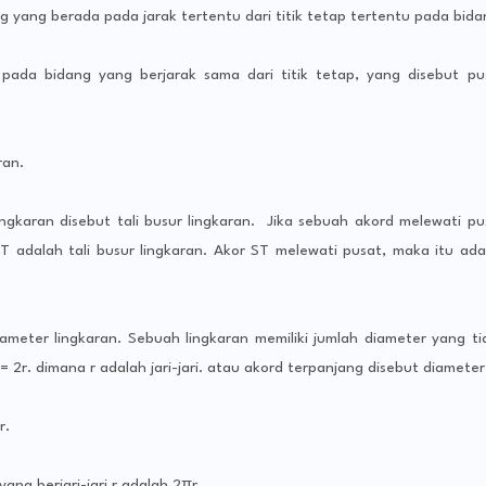
 yang berada pada jarak tertentu dari titik tetap tertentu pada bida
ik pada bidang yang berjarak sama dari titik tetap, yang disebut pu
ran.
ngkaran disebut tali busur lingkaran. Jika sebuah akord melewati pu
T adalah tali busur lingkaran. Akor ST melewati pusat, maka itu ada
iameter lingkaran. Sebuah lingkaran memiliki jumlah diameter yang ti
= 2r. dimana r adalah jari-jari. atau akord terpanjang disebut diameter
r.
 yang berjari-jari r adalah 2πr.