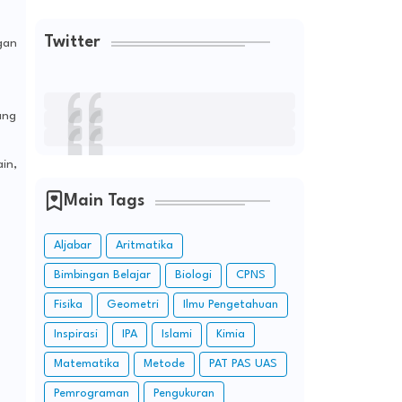
Twitter
gan
ang
in,
Main Tags
Aljabar
Aritmatika
Bimbingan Belajar
Biologi
CPNS
Fisika
Geometri
Ilmu Pengetahuan
Inspirasi
IPA
Islami
Kimia
Matematika
Metode
PAT PAS UAS
Pemrograman
Pengukuran