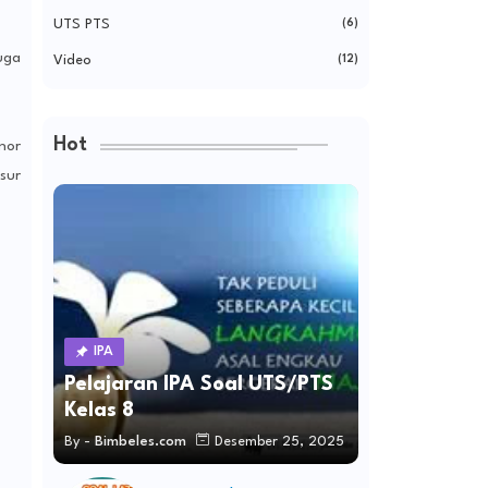
UTS PTS
(6)
uga
Video
(12)
Hot
nor
sur
IPA
Pelajaran IPA Soal UTS/PTS
Kelas 8
By -
Bimbeles.com
Desember 25, 2025