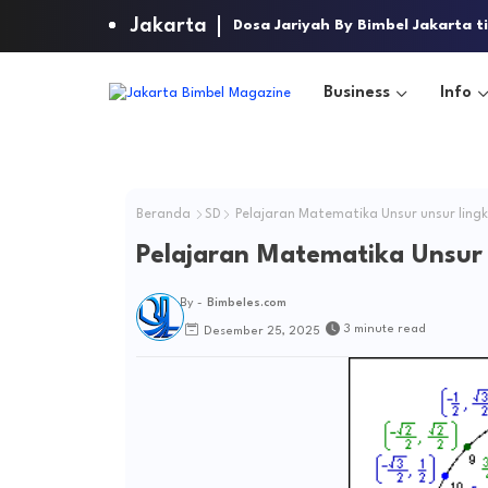
Jakarta
Lindungi Anak Anda Dari Kejaha
Dosa Jariyah By Bimbel Jakarta
Business
Info
Beranda
SD
Pelajaran Matematika Unsur unsur ling
Pelajaran Matematika Unsur 
By -
Bimbeles.com
3 minute read
Desember 25, 2025