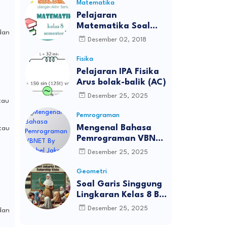
Matematika
Pelajaran
Matematika Soal
dan
UAS Kelas 8
Desember 02, 2018
Fisika
Pelajaran IPA Fisika
Arus bolak-balik (AC)
Desember 25, 2025
tau
Pemrograman
Mengenal Bahasa
tau
Pemrograman VBNET
By Bimbel Jakarta
Desember 25, 2025
Timur
Geometri
Soal Garis Singgung
Lingkaran Kelas 8 By
Bimbel Jakarta Timur
Desember 25, 2025
dan