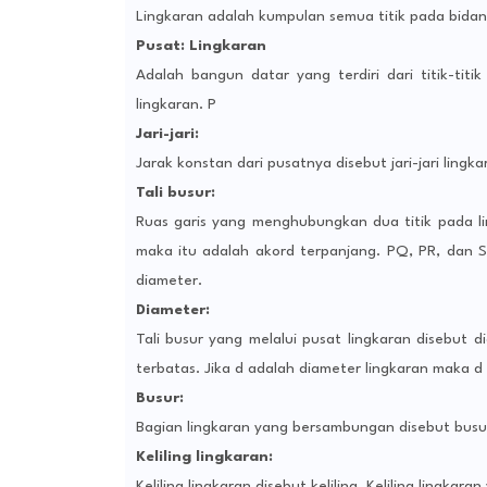
Lingkaran adalah kumpulan semua titik pada bidang
Pusat: Lingkaran
Adalah bangun datar yang terdiri dari titik-tit
lingkaran. P
Jari-jari:
Jarak konstan dari pusatnya disebut jari-jari lingka
Tali busur:
Ruas garis yang menghubungkan dua titik pada li
maka itu adalah akord terpanjang. PQ, PR, dan S
diameter.
Diameter:
Tali busur yang melalui pusat lingkaran disebut d
terbatas. Jika d adalah diameter lingkaran maka d 
Busur:
Bagian lingkaran yang bersambungan disebut busu
Keliling lingkaran:
Keliling lingkaran disebut keliling. Keliling lingkaran