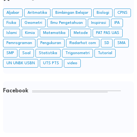
Aljabar
Aritmatika
Bimbingan Belajar
Biologi
CPNS
Fisika
Geometri
Ilmu Pengetahuan
Inspirasi
IPA
Islami
Kimia
Matematika
Metode
PAT PAS UAS
Pemrograman
Pengukuran
Radarhot com
SD
SMA
SMP
Soal
Statistika
Trigonometri
Tutorial
UN UNBK USBN
UTS PTS
video
Facebook