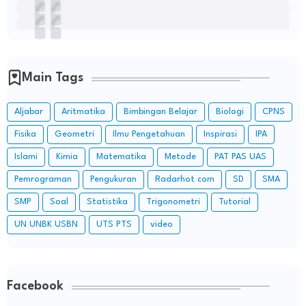
Main Tags
Aljabar
Aritmatika
Bimbingan Belajar
Biologi
CPNS
Fisika
Geometri
Ilmu Pengetahuan
Inspirasi
IPA
Islami
Kimia
Matematika
Metode
PAT PAS UAS
Pemrograman
Pengukuran
Radarhot com
SD
SMA
SMP
Soal
Statistika
Trigonometri
Tutorial
UN UNBK USBN
UTS PTS
video
Facebook