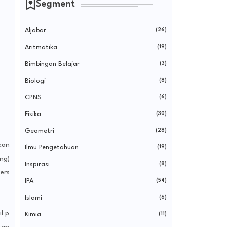
Segment
Aljabar
(26)
Aritmatika
(19)
Bimbingan Belajar
(3)
Biologi
(8)
CPNS
(6)
Fisika
(30)
Geometri
(28)
kan
Ilmu Pengetahuan
(19)
ng)
Inspirasi
(8)
ers
IPA
(54)
Islami
(6)
l p
Kimia
(11)