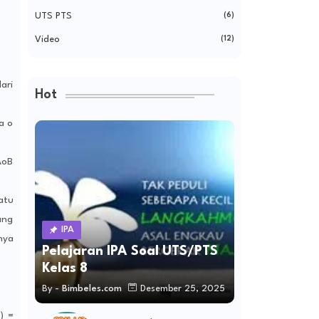
UTS PTS
(6)
Video
(12)
ari
Hot
a o
AoB
atu
ang
IPA
nya
Pelajaran IPA Soal UTS/PTS
Kelas 8
By -
Bimbeles.com
Desember 25, 2025
) =