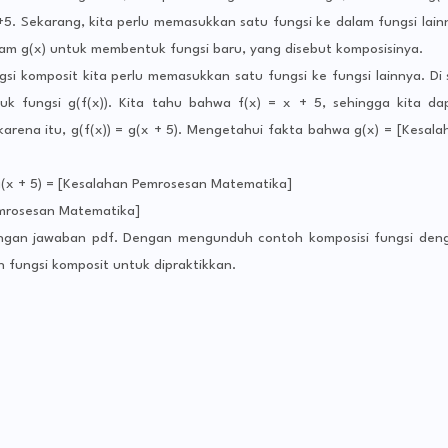
5. Sekarang, kita perlu memasukkan satu fungsi ke dalam fungsi lain
lam g(x) untuk membentuk fungsi baru, yang disebut komposisinya.
i komposit kita perlu memasukkan satu fungsi ke fungsi lainnya. Di s
k fungsi g(f(x)). Kita tahu bahwa f(x) = x + 5, sehingga kita da
arena itu, g(f(x)) = g(x + 5). Mengetahui fakta bahwa g(x) = [Kesala
g(x + 5) = [Kesalahan Pemrosesan Matematika]
Pemrosesan Matematika]
dengan jawaban pdf. Dengan mengunduh contoh komposisi fungsi den
 fungsi komposit untuk dipraktikkan.