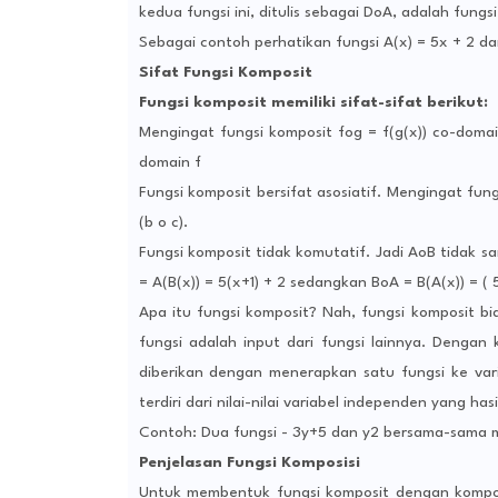
kedua fungsi ini, ditulis sebagai DoA, adalah fung
Sebagai contoh perhatikan fungsi A(x) = 5x + 2 dan 
Sifat Fungsi Komposit
Fungsi komposit memiliki sifat-sifat berikut:
Mengingat fungsi komposit fog = f(g(x)) co-domain
domain f
Fungsi komposit bersifat asosiatif. Mengingat fung
(b o c).
Fungsi komposit tidak komutatif. Jadi AoB tidak 
= A(B(x)) = 5(x+1) + 2 sedangkan BoA = B(A(x)) = ( 5
Apa itu fungsi komposit? Nah, fungsi komposit bia
fungsi adalah input dari fungsi lainnya. Dengan k
diberikan dengan menerapkan satu fungsi ke vari
terdiri dari nilai-nilai variabel independen yang ha
Contoh: Dua fungsi - 3y+5 dan y2 bersama-sama m
Penjelasan Fungsi Komposisi
Untuk membentuk fungsi komposit dengan komposis