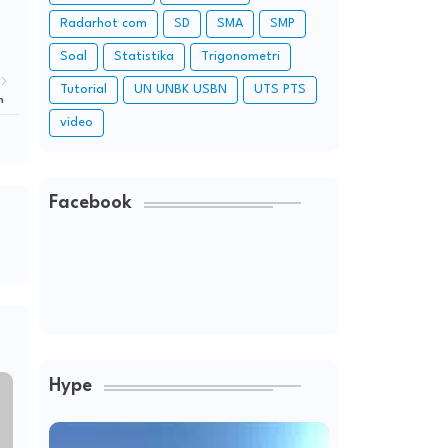
Radarhot com
SD
SMA
SMP
Soal
Statistika
Trigonometri
Tutorial
UN UNBK USBN
UTS PTS
n
video
Facebook
Hype