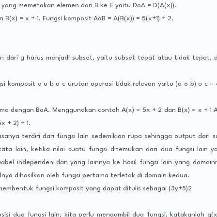
si yang memetakan elemen dari B ke E yaitu DoA = D(A(x)).
B(x) = x + 1. Fungsi komposit AoB = A(B(x)) = 5(x+1) + 2.
 dari g harus menjadi subset, yaitu subset tepat atau tidak tepat, d
si komposit a o b o c urutan operasi tidak relevan yaitu (a o b) o c = 
sama dengan BoA. Menggunakan contoh A(x) = 5x + 2 dan B(x) = x + 1 
x + 2) + 1.
sanya terdiri dari fungsi lain sedemikian rupa sehingga output dari s
ata lain, ketika nilai suatu fungsi ditemukan dari dua fungsi lain y
abel independen dan yang lainnya ke hasil fungsi lain yang domain
silnya dihasilkan oleh fungsi pertama terletak di domain kedua.
embentuk fungsi komposit yang dapat ditulis sebagai (3y+5)2
i dua fungsi lain, kita perlu mengambil dua fungsi, katakanlah g(x