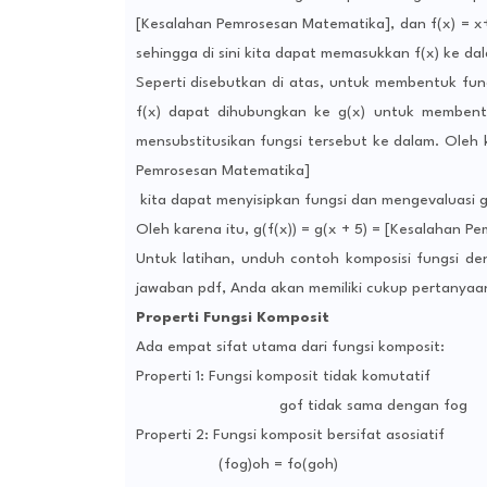
[Kesalahan Pemrosesan Matematika], dan f(x) = x+
sehingga di sini kita dapat memasukkan f(x) ke da
Seperti disebutkan di atas, untuk membentuk fungs
f(x) dapat dihubungkan ke g(x) untuk membentu
mensubstitusikan fungsi tersebut ke dalam. Oleh k
Pemrosesan Matematika]
kita dapat menyisipkan fungsi dan mengevaluasi 
Oleh karena itu, g(f(x)) = g(x + 5) = [Kesalahan 
Untuk latihan, unduh contoh komposisi fungsi 
jawaban pdf, Anda akan memiliki cukup pertanyaan
Properti Fungsi Komposit
Ada empat sifat utama dari fungsi komposit:
Properti 1: Fungsi komposit tidak komutatif
gof tidak sama dengan fog
Properti 2: Fungsi komposit bersifat asosiatif
(fog)oh = fo(goh)