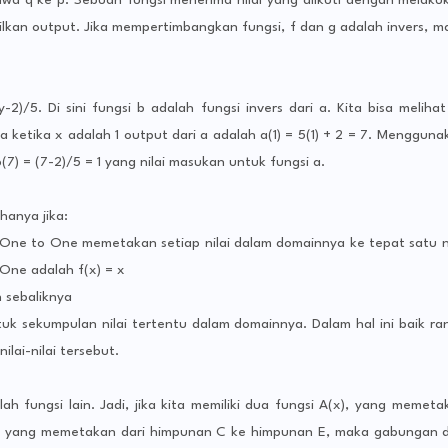
awa q ke p. Sebuah fungsi menerima nilai yang diikuti dengan melaku
asilkan output. Jika mempertimbangkan fungsi, f dan g adalah invers, m
2)/5. Di sini fungsi b adalah fungsi invers dari a. Kita bisa melihat 
 ketika x adalah 1 output dari a adalah a(1) = 5(1) + 2 = 7. Mengguna
(7) = (7-2)/5 = 1 yang nilai masukan untuk fungsi a.
hanya jika:
 One to One memetakan setiap nilai dalam domainnya ke tepat satu ni
One adalah f(x) = x
 sebaliknya
uk sekumpulan nilai tertentu dalam domainnya. Dalam hal ini baik ra
ilai-nilai tersebut.
h fungsi lain. Jadi, jika kita memiliki dua fungsi A(x), yang memeta
), yang memetakan dari himpunan C ke himpunan E, maka gabungan d