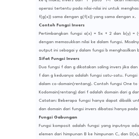
ke q maka, invers dari “f” yaitu “f-1” akan memb
operasi tertentu pada nilai-nilai ini untuk mengh
f(g(x)) sama dengan g(f(x)) yang sama dengan x.
Contoh Fungsi Invers
Pertimbangkan fungsi a(x) = 5x + 2 dan b(y) = (y-
dengan memasukkan nilai ke dalam fungsi. Misalnya
output ini sebagai y dalam fungsi b menghasilkan b
Sifat Fungsi Invers
Dua fungsi f dan g dikatakan saling invers jika dan 
f dan g keduanya adalah fungsi satu-satu. Fungsi
dalam co-domain(rentang). Contoh fungsi One to 
Kodomain(rentang) dari f adalah domain dari g dan
Catatan: Beberapa fungsi hanya dapat dibalik unt
dan domain dari fungsi invers dibatasi hanya pada n
Fungsi Gabungan
Fungsi komposit adalah fungsi yang inputnya adala
elemen dari himpunan B ke himpunan C, dan D(x