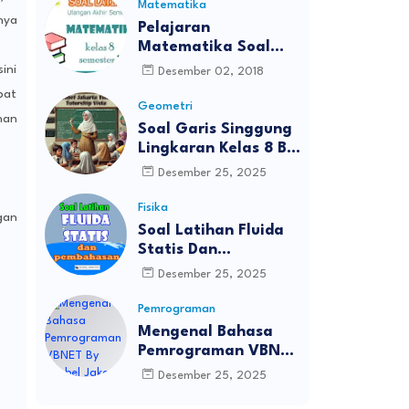
Matematika
nya
Pelajaran
Matematika Soal
UAS Kelas 8
ini
Desember 02, 2018
pat
Geometri
han
Soal Garis Singgung
Lingkaran Kelas 8 By
Bimbel Jakarta Timur
Desember 25, 2025
Fisika
gan
Soal Latihan Fluida
Statis Dan
Pembahasan Bimbel
Desember 25, 2025
Jakarta Timur
Pemrograman
Mengenal Bahasa
Pemrograman VBNET
By Bimbel Jakarta
Desember 25, 2025
Timur