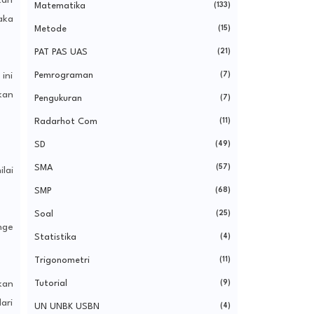
kan
Matematika
(133)
aka
Metode
(15)
PAT PAS UAS
(21)
Pemrograman
(7)
ini
kan
Pengukuran
(7)
Radarhot Com
(11)
SD
(49)
SMA
(57)
lai
SMP
(68)
Soal
(25)
nge
Statistika
(4)
Trigonometri
(11)
Tutorial
(9)
kan
ari
UN UNBK USBN
(4)