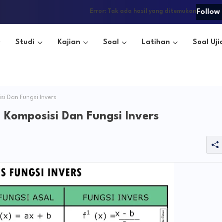
Follow
Error:
Tak ada hasil yang ditemukan
Studi
Kajian
Soal
Latihan
Soal Uji
i Dan Fungsi Invers
 Komposisi Dan Fungsi Invers