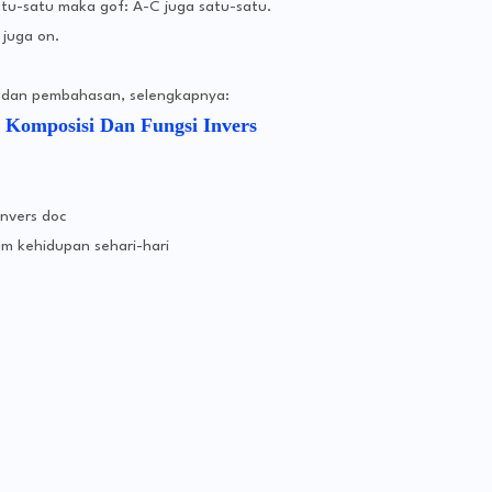
satu-satu maka gof: A-C juga satu-satu.
 juga on.
l dan pembahasan, selengkapnya:
i Komposisi Dan Fungsi Invers
invers doc
am kehidupan sehari-hari