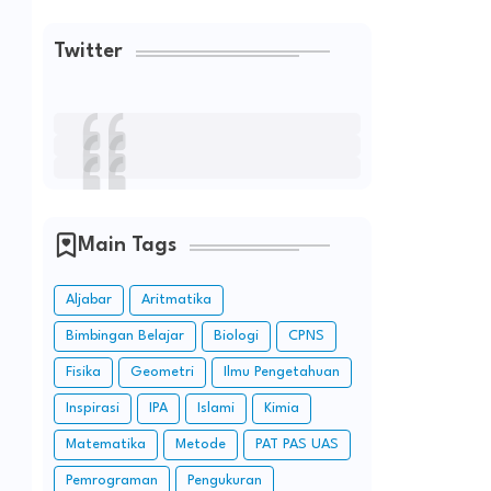
Twitter
Main Tags
Aljabar
Aritmatika
Bimbingan Belajar
Biologi
CPNS
Fisika
Geometri
Ilmu Pengetahuan
Inspirasi
IPA
Islami
Kimia
Matematika
Metode
PAT PAS UAS
Pemrograman
Pengukuran