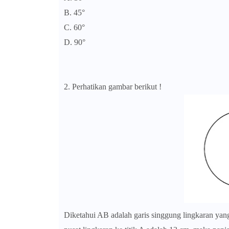
B. 45°
C. 60°
D. 90°
2. Perhatikan gambar berikut !
Diketahui AB adalah garis singgung lingkaran yang di