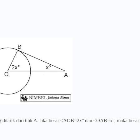
g ditarik dari titik A. Jika besar <AOB=2x° dan <OAB=x°, maka besar