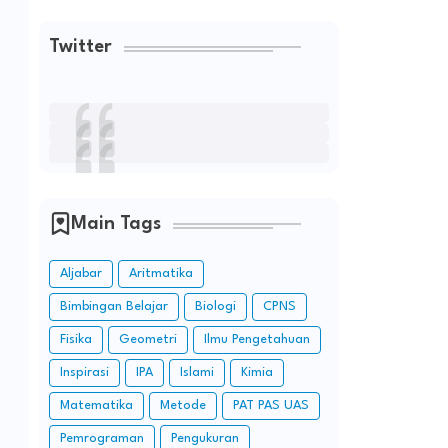
Twitter
Main Tags
Aljabar
Aritmatika
Bimbingan Belajar
Biologi
CPNS
Fisika
Geometri
Ilmu Pengetahuan
Inspirasi
IPA
Islami
Kimia
Matematika
Metode
PAT PAS UAS
Pemrograman
Pengukuran