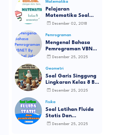
Matematika
Pelajaran
Matematika Soal
UAS Kelas 8
Desember 02, 2018
Pemrograman
Mengenal Bahasa
Pemrograman VBNET
By Bimbel Jakarta
Desember 25, 2025
Timur
Geometri
Soal Garis Singgung
Lingkaran Kelas 8 By
Bimbel Jakarta Timur
Desember 25, 2025
Fisika
Soal Latihan Fluida
Statis Dan
Pembahasan Bimbel
Desember 25, 2025
Jakarta Timur