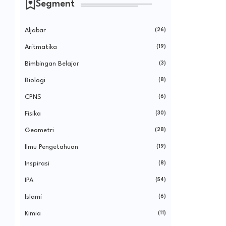
Segment
Aljabar
(26)
Aritmatika
(19)
Bimbingan Belajar
(3)
Biologi
(8)
CPNS
(6)
Fisika
(30)
Geometri
(28)
Ilmu Pengetahuan
(19)
Inspirasi
(8)
IPA
(54)
Islami
(6)
Kimia
(11)