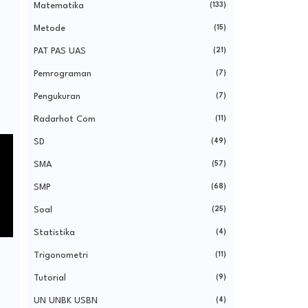
Matematika
(133)
Metode
(15)
PAT PAS UAS
(21)
Pemrograman
(7)
Pengukuran
(7)
Radarhot Com
(11)
SD
(49)
SMA
(57)
SMP
(68)
Soal
(25)
Statistika
(4)
Trigonometri
(11)
Tutorial
(9)
UN UNBK USBN
(4)