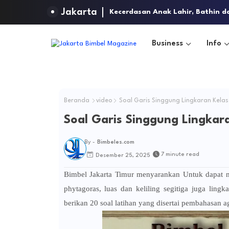
Jakarta
Kecerdasan Anak Lahir, Bathin d
Business
Info
Beranda
video
Soal Garis Singgung Lingkaran Kelas 
Soal Garis Singgung Lingkara
By -
Bimbeles.com
7 minute read
Desember 25, 2025
Bimbel Jakarta Timur menyarankan Untuk dapat men
phytagoras, luas dan keliling segitiga juga lin
berikan 20 soal latihan yang disertai pembahasan