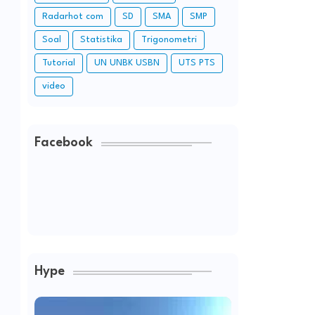
Radarhot com
SD
SMA
SMP
Soal
Statistika
Trigonometri
Tutorial
UN UNBK USBN
UTS PTS
video
Facebook
Hype