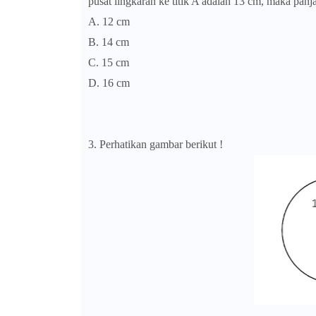
pusat lingkaran ke titik A adalah 13 cm, maka panja
A. 12 cm
B. 14 cm
C. 15 cm
D. 16 cm
3. Perhatikan gambar berikut !