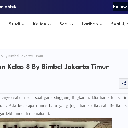
an ahlak
Follow
Studi
Kajian
Soal
Latihan
Soal Uji
8 By Bimbel Jakarta Timur
n Kelas 8 By Bimbel Jakarta Timur
yelesaikan soal-soal garis singgung lingkaran, kita harus kuasai tri
gkaran. Ada beberapa rumus baru yang juga harus dikuasai. Berikut k
 agar lebih mudah memahami.