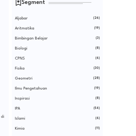
Segment
Aljabar
(26)
Aritmatika
(19)
Bimbingan Belajar
(3)
Biologi
(8)
CPNS
(6)
Fisika
(30)
Geometri
(28)
Ilmu Pengetahuan
(19)
Inspirasi
(8)
IPA
(54)
 di
Islami
(6)
Kimia
(11)