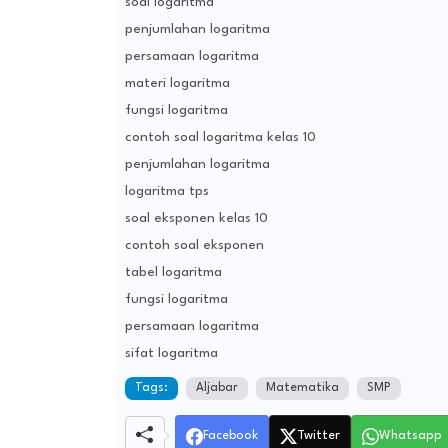
soal logaritma
penjumlahan logaritma
persamaan logaritma
materi logaritma
fungsi logaritma
contoh soal logaritma kelas 10
penjumlahan logaritma
logaritma tps
soal eksponen kelas 10
contoh soal eksponen
tabel logaritma
fungsi logaritma
persamaan logaritma
sifat logaritma
Tags:
Aljabar
Matematika
SMP
Facebook
Twitter
Whatsapp