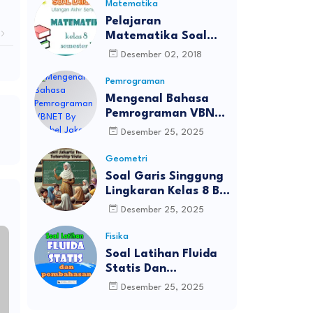
Matematika
Pelajaran
Matematika Soal
UAS Kelas 8
Desember 02, 2018
Pemrograman
Mengenal Bahasa
Pemrograman VBNET
By Bimbel Jakarta
Desember 25, 2025
Timur
Geometri
Soal Garis Singgung
Lingkaran Kelas 8 By
Bimbel Jakarta Timur
Desember 25, 2025
Fisika
Soal Latihan Fluida
Statis Dan
Pembahasan Bimbel
Desember 25, 2025
Jakarta Timur