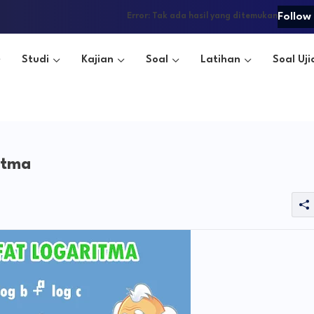
Follow
Error:
Tak ada hasil yang ditemukan
Studi
Kajian
Soal
Latihan
Soal Uji
itma