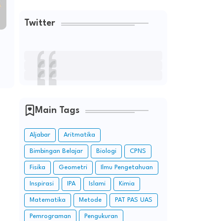
Twitter
Main Tags
Aljabar
Aritmatika
Bimbingan Belajar
Biologi
CPNS
Fisika
Geometri
Ilmu Pengetahuan
Inspirasi
IPA
Islami
Kimia
Matematika
Metode
PAT PAS UAS
Pemrograman
Pengukuran