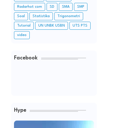
Radarhot com
SD
SMA
SMP
Soal
Statistika
Trigonometri
Tutorial
UN UNBK USBN
UTS PTS
video
Facebook
Hype