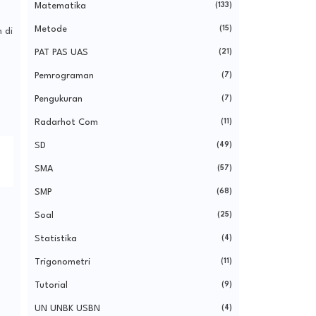
Matematika
(133)
Metode
(15)
 di
PAT PAS UAS
(21)
Pemrograman
(7)
Pengukuran
(7)
Radarhot Com
(11)
SD
(49)
SMA
(57)
SMP
(68)
Soal
(25)
Statistika
(4)
Trigonometri
(11)
Tutorial
(9)
UN UNBK USBN
(4)