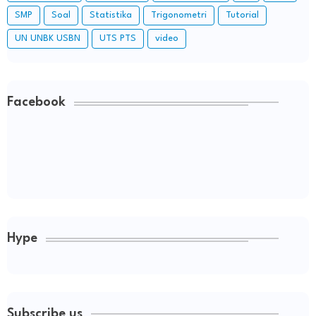
SMP
Soal
Statistika
Trigonometri
Tutorial
UN UNBK USBN
UTS PTS
video
Facebook
Hype
Subscribe us