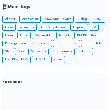
Main Tags
Aljabar
Aritmatika
Bimbingan Belajar
Biologi
CPNS
Fisika
Geometri
Ilmu Pengetahuan
Inspirasi
IPA
Islami
Kimia
Matematika
Metode
PAT PAS UAS
Pemrograman
Pengukuran
Radarhot com
SD
SMA
SMP
Soal
Statistika
Trigonometri
Tutorial
UN UNBK USBN
UTS PTS
video
Facebook