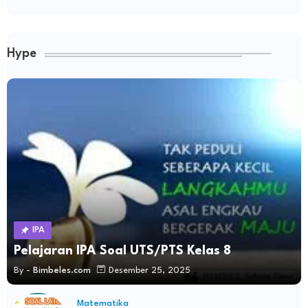
Hype
IPA
Pelajaran IPA Soal UTS/PTS Kelas 8
By -
Bimbeles.com
Desember 25, 2025
Matematika