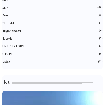
SMA
SMP
(68)
Soal
(25)
Statistika
(4)
Trigonometri
(11)
Tutorial
(9)
UN UNBK USBN
(4)
UTS PTS
(6)
Video
(12)
Hot