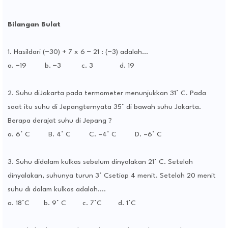
Bilangan Bulat
1. Hasildari (−30) + 7 x 6 − 21 : (−3) adalah…
a. −19
b. −3
c. 3
d. 19
2. Suhu diJakarta pada termometer menunjukkan 31° C. Pada
saat itu suhu di Jepangternyata 35° di bawah suhu Jakarta.
Berapa derajat suhu di Jepang ?
a. 6° C
B. 4° C
C. –4° C
D. –6° C
3. Suhu didalam kulkas sebelum dinyalakan 21° C. Setelah
dinyalakan, suhunya turun 3° Csetiap 4 menit. Setelah 20 menit
suhu di dalam kulkas adalah….
a. 18°C
b. 9° C
c. 7°C
d. 1°C