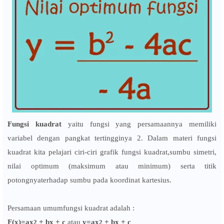
Fungsi kuadrat
yaitu fungsi yang persamaannya memiliki
variabel dengan pangkat tertingginya 2. Dalam materi fungsi
kuadrat kita pelajari ciri-ciri grafik fungsi kuadrat,sumbu simetri,
nilai optimum (maksimum atau minimum) serta titik
potongnyaterhadap sumbu pada koordinat kartesius.
Persamaan umumfungsi kuadrat adalah :
F(x)=ax
+ bx + c
atau
y=ax
+ bx + c
2
2