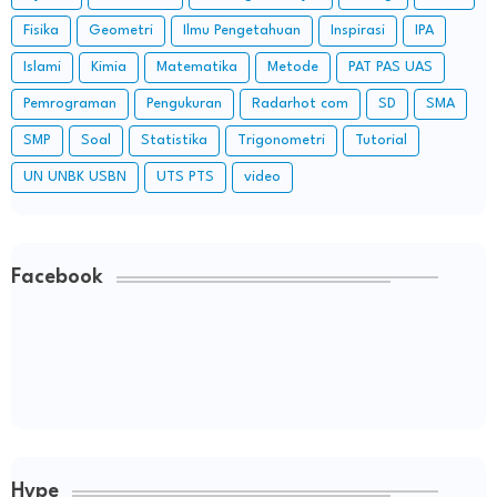
Fisika
Geometri
Ilmu Pengetahuan
Inspirasi
IPA
Islami
Kimia
Matematika
Metode
PAT PAS UAS
Pemrograman
Pengukuran
Radarhot com
SD
SMA
SMP
Soal
Statistika
Trigonometri
Tutorial
UN UNBK USBN
UTS PTS
video
Facebook
Hype