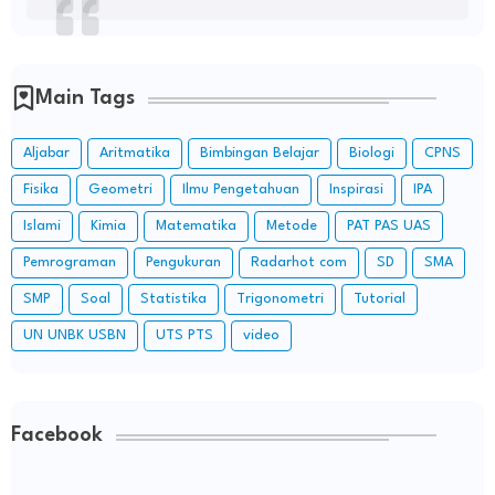
Main Tags
Aljabar
Aritmatika
Bimbingan Belajar
Biologi
CPNS
Fisika
Geometri
Ilmu Pengetahuan
Inspirasi
IPA
Islami
Kimia
Matematika
Metode
PAT PAS UAS
Pemrograman
Pengukuran
Radarhot com
SD
SMA
SMP
Soal
Statistika
Trigonometri
Tutorial
UN UNBK USBN
UTS PTS
video
Facebook