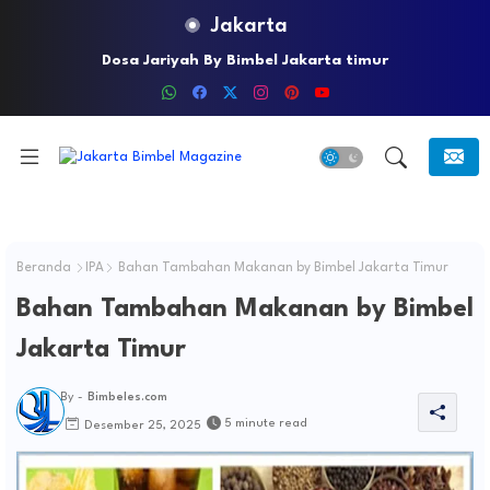
Jakarta
Lindungi Anak Anda Dari Kejahatan Seksual Dengan
Menerapkan Underwear Rules
Beranda
IPA
Bahan Tambahan Makanan by Bimbel Jakarta Timur
Bahan Tambahan Makanan by Bimbel
Jakarta Timur
By -
Bimbeles.com
5 minute read
Desember 25, 2025