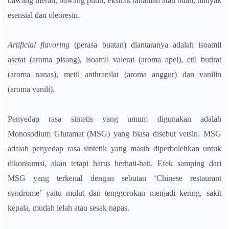
bawang merah, bawang putih, ekstrak tanaman atau buah, minyak
esensial dan oleoresin.
Artificial flavoring
(perasa buatan) diantaranya adalah isoamil
asetat (aroma pisang), isoamil valerat (aroma apel), etil butirat
(aroma nanas), metil anthranilat (aroma anggur) dan vanilin
(aroma vanili).
Penyedap rasa sintetis yang umum digunakan adalah
Monosodium Glutamat (MSG) yang biasa disebut vetsin. MSG
adalah penyedap rasa sintetik yang masih diperbolehkan untuk
dikonsumsi, akan tetapi harus berhati-hati. E
fek samping dari
MSG yang terkenal dengan sebutan ‘Chinese restaurant
syndrome’ yaitu mulut dan tenggorokan menjadi kering, sakit
kepala, mudah lelah atau sesak napas.