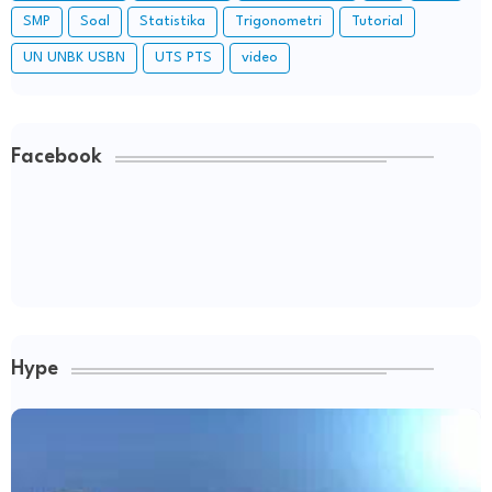
SMP
Soal
Statistika
Trigonometri
Tutorial
UN UNBK USBN
UTS PTS
video
Facebook
Hype