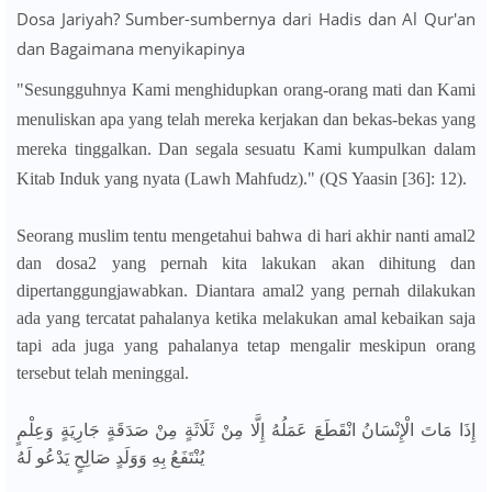
Dosa Jariyah? Sumber-sumbernya dari Hadis dan Al Qur'an
dan Bagaimana menyikapinya
"Sesungguhnya Kami menghidupkan orang-orang mati dan Kami
menuliskan apa yang telah mereka kerjakan dan bekas-bekas yang
mereka tinggalkan. Dan segala sesuatu Kami kumpulkan dalam
Kitab Induk yang nyata (Lawh Mahfudz)." (QS Yaasin [36]: 12).
Seorang muslim tentu mengetahui bahwa di hari akhir nanti amal2
dan dosa2 yang pernah kita lakukan akan dihitung dan
dipertanggungjawabkan. Diantara amal2 yang pernah dilakukan
ada yang tercatat pahalanya ketika melakukan amal kebaikan saja
tapi ada juga yang pahalanya tetap mengalir meskipun orang
tersebut telah meninggal.
إِذَا مَاتَ الْإِنْسَانُ انْقَطَعَ عَمَلُهُ إِلَّا مِنْ ثَلَاثَةٍ مِنْ صَدَقَةٍ جَارِيَةٍ وَعِلْمٍ
يُنْتَفَعُ بِهِ وَوَلَدٍ صَالِحٍ يَدْعُو لَهُ