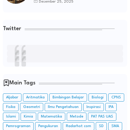
Desember 25, 2025
Twitter
Main Tags
Aljabar
Aritmatika
Bimbingan Belajar
Biologi
CPNS
Fisika
Geometri
Ilmu Pengetahuan
Inspirasi
IPA
Islami
Kimia
Matematika
Metode
PAT PAS UAS
Pemrograman
Pengukuran
Radarhot com
SD
SMA