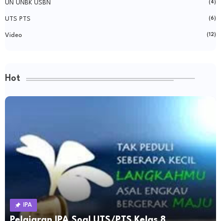
UN UNBK USBN
(4)
UTS PTS
(6)
Video
(12)
Hot
IPA
Pelajaran IPA Soal UTS/PTS Kelas 8