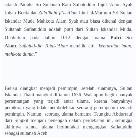
adalah
Paduka Sri Sultanah Ratu Safiatuddin Tajul-’Alam Syah
Johan Berdaulat
Zillu’llahi fi’l-’Alam
binti al-Marhum Sri Sultan
Iskandar Muda Mahkota Alam Syah atau biasa dikenal dengan
Sultanah Safiatuddin adalah putri dari Sultan Iskandar Muda.
D
ilahirkan pada tahun 1612 dengan nama
Putri Sri
Alam
.
Safiatud-din Tajul-’Alam
memiliki arti “
kemurnian iman,
mahkota dunia
.”
Beliau diangkat menjadi pemimpin, setelah suaminya, Sultan
Iskandar Thani mangkat di tahun 1636. Walaupun begitu banyak
pertentangan yang terjadi antar ulama, karena banyaknya
pemikiran yang tidak membolehkan seorang perempuan menjadi
pemimpin. Namun, seorang ulama bernama Teungku Abdurrauf
dari Singkil menjadi penengah dalam perdebatan ini, sehingga
akhirnya semua ulama
bermufakat mengangkat Safiatuddin
sebagai sultanah Aceh.