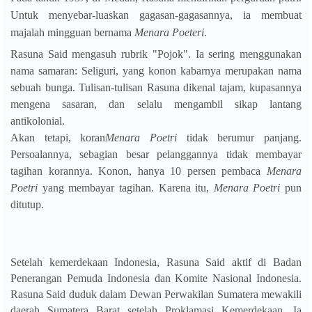
Untuk menyebar-luaskan gagasan-gagasannya, ia membuat
majalah mingguan bernama
Menara Poeteri
.
Rasuna Said mengasuh rubrik "Pojok". Ia sering menggunakan
nama samaran: Seliguri, yang konon kabarnya merupakan nama
sebuah bunga. Tulisan-tulisan Rasuna dikenal tajam, kupasannya
mengena sasaran, dan selalu mengambil sikap lantang
antikolonial.
Akan tetapi, koran
Menara Poetri
tidak berumur panjang.
Persoalannya, sebagian besar pelanggannya tidak membayar
tagihan korannya. Konon, hanya 10 persen pembaca
Menara
Poetri
yang membayar tagihan. Karena itu,
Menara Poetri
pun
ditutup.
Setelah kemerdekaan Indonesia, Rasuna Said aktif di Badan
Penerangan Pemuda Indonesia dan Komite Nasional Indonesia.
Rasuna Said duduk dalam Dewan Perwakilan Sumatera mewakili
daerah Sumatera Barat setelah Proklamasi Kemerdekaan. Ia