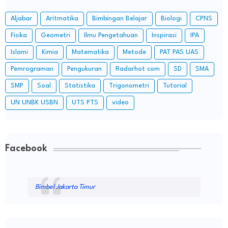
Aljabar
Aritmatika
Bimbingan Belajar
Biologi
CPNS
Fisika
Geometri
Ilmu Pengetahuan
Inspirasi
IPA
Islami
Kimia
Matematika
Metode
PAT PAS UAS
Pemrograman
Pengukuran
Radarhot com
SD
SMA
SMP
Soal
Statistika
Trigonometri
Tutorial
UN UNBK USBN
UTS PTS
video
Facebook
Bimbel Jakarta Timur