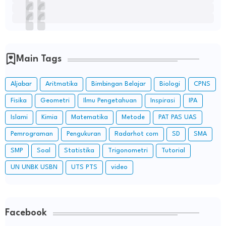
Main Tags
Aljabar
Aritmatika
Bimbingan Belajar
Biologi
CPNS
Fisika
Geometri
Ilmu Pengetahuan
Inspirasi
IPA
Islami
Kimia
Matematika
Metode
PAT PAS UAS
Pemrograman
Pengukuran
Radarhot com
SD
SMA
SMP
Soal
Statistika
Trigonometri
Tutorial
UN UNBK USBN
UTS PTS
video
Facebook